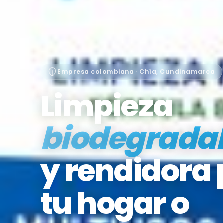
Empresa colombiana · Chía, Cundinamarca
Limpieza
biodegrada
y rendidora
tu hogar o