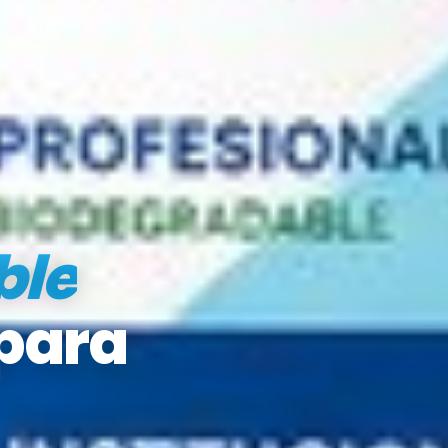
ble
 para