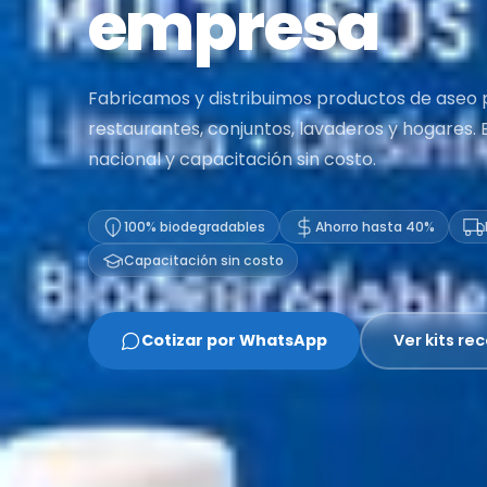
empresa
Fabricamos y distribuimos productos de aseo 
restaurantes, conjuntos, lavaderos y hogares. E
nacional y capacitación sin costo.
100% biodegradables
Ahorro hasta 40%
Capacitación sin costo
Cotizar por WhatsApp
Ver kits r