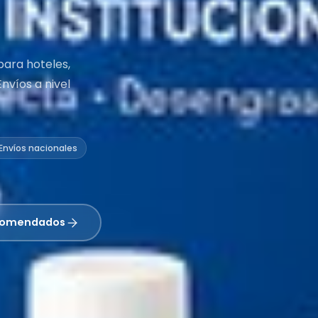
para hoteles,
nvíos a nivel
Envíos nacionales
ecomendados